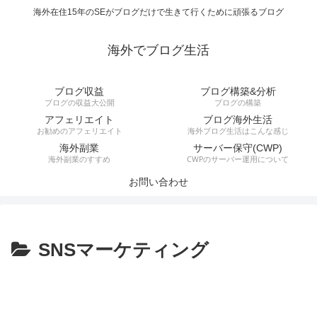
海外在住15年のSEがブログだけで生きて行くために頑張るブログ
海外でブログ生活
ブログ収益
ブログ構築&分析
ブログの収益大公開
ブログの構築
アフェリエイト
ブログ海外生活
お勧めのアフェリエイト
海外ブログ生活はこんな感じ
海外副業
サーバー保守(CWP)
海外副業のすすめ
CWPのサーバー運用について
お問い合わせ
SNSマーケティング