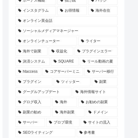
ボーナス機能
投げ銭
バッジ
インスタグラム
お得情報
海外在住
オンライン英会話
ソーシャルメディアマネージャー
オンラインチューター
ライター
海外で副業
収益化
プラグインエラー
決済システム
SQUARE
リール動画の夏
htaccess
コアサーバーミニ
サーバー移行
プラグイン
ツィッター
副業
グーグルアップデート
海外情報サイト
グログ収入
海外
お勧めの副業
副業の勧め
海外副業
ドメイン
サーバー
ブロブ環境
サイトの流入
SEOライティング
参考書