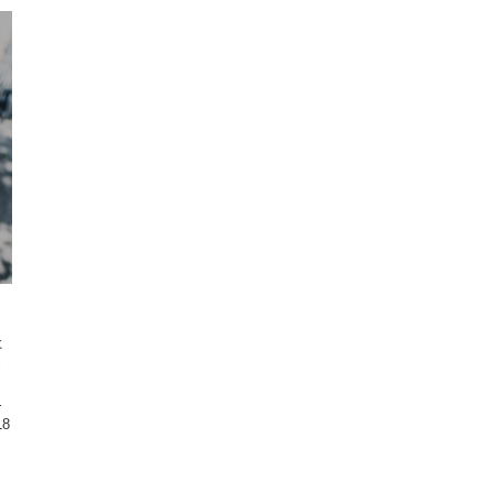
た
よ
。
介
18