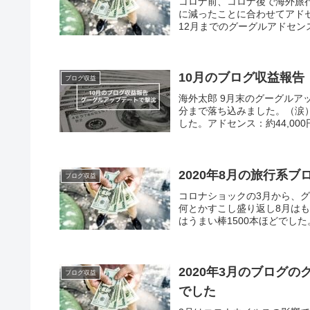
コロナ前、コロナ後で海外旅
に減ったことに合わせてアドセ
12月までのグーグルアドセン
10月のブログ収益報
ブログ収益
海外太郎 9月末のグーグル
分まで落ち込みました。（涙）
した。アドセンス：約44,000円
2020年8月の旅行系
ブログ収益
コロナショックの3月から、
何とかすこし盛り返し8月は
はうまい棒1500本ほどでした
2020年3月のブログ
ブログ収益
でした