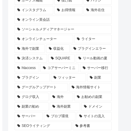
ボーナス機能
投げ銭
バッジ
インスタグラム
お得情報
海外在住
オンライン英会話
ソーシャルメディアマネージャー
オンラインチューター
ライター
海外で副業
収益化
プラグインエラー
決済システム
SQUARE
リール動画の夏
htaccess
コアサーバーミニ
サーバー移行
プラグイン
ツィッター
副業
グーグルアップデート
海外情報サイト
グログ収入
海外
お勧めの副業
副業の勧め
海外副業
ドメイン
サーバー
ブロブ環境
サイトの流入
SEOライティング
参考書