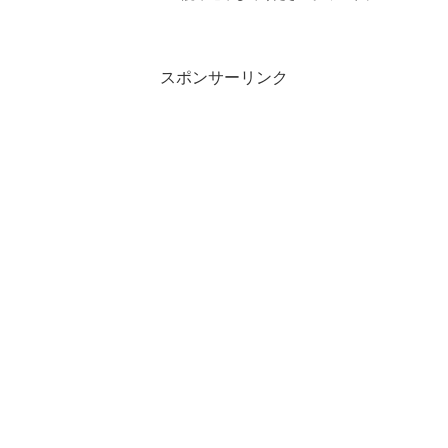
Jetpackで以下のエラーが出ました。
「Jetpackでエラーが発生し、ダッシュボ
ードを表示できませんでした。ページを
再読...
スポンサーリンク