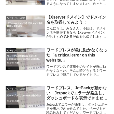
るようになってしまいました。色々と対
応した結果です。海外在住でワードプレ
スの運用をしていると色々問題発生しま
すね。1.プラグインの確認調べるとキャ
【Xserverドメイン】でドメイン
ワードプレス運用
ッ...
名を取得してみよう！
こんにちは、みなさん。今回は、ドメイ
ン名を取得するなら【Xserverドメイン】
がおすすめである理由をお伝えします。
また、アフェリエイトとして参加する方
法についてもご紹介します。【Xserverド
メイン】の特徴【Xserverドメイン】
ワードプレスが急に動かなくなっ
ワードプレス運用
は、...
た「a critical error on this
website. 」
ワードプレスで運用中のサイトが急に動
かなくなった。そんな時どうする？ワー
ドプレスで運用しているサイトで
SiteGuardというプラグインをインストー
ルした直後、画面にこのメッセージが表
示されました。There has been a crit...
ワードプレス、JetPackが動かな
ワードプレス運用
い「Jetpackでエラーが発生し、
ダッシュボードを表示できません
でした。ページを再読み込みして
Jetpackでエラーが発生し、ダッシュボー
ください。」
ドを表示できませんでした。ページを再
読み込みしてください。ワードプレスの