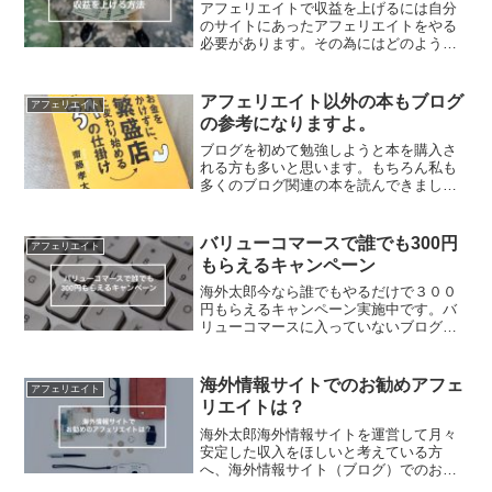
アフェリエイトで収益を上げるには自分
のサイトにあったアフェリエイトをやる
必要があります。その為にはどのような
アフェリエイトがあるかを把握しないと
いけません。実際に私がブログで利用し
ているアフェリエイトのご紹介です。1.
アフェリエイト以外の本もブログ
アフェリエイト
グーグルアドセンス ブ...
の参考になりますよ。
ブログを初めて勉強しようと本を購入さ
れる方も多いと思います。もちろん私も
多くのブログ関連の本を読んできまし
た。でもブログ関連の本はもちろんブロ
グの参考になる点ばかりが書かれていま
す。でも皆も同じ本を読んでいるので、
バリューコマースで誰でも300円
アフェリエイト
人と差別化、人と違ったアイ...
もらえるキャンペーン
海外太郎今なら誰でもやるだけで３００
円もらえるキャンペーン実施中です。バ
リューコマースに入っていないブログ初
心者の方はこの機会に是非、、バリュー
コマースで誰でも300円もらえるキャンペ
ーン実施中です。11月30日（土）までな
海外情報サイトでのお勧めアフェ
アフェリエイト
のでこの機会に是...
リエイトは？
海外太郎海外情報サイトを運営して月々
安定した収入をほしいと考えている方
へ、海外情報サイト（ブログ）でのお勧
めのアフェリエイトの紹介です。海外情