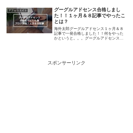
報サイト（ブログ）を2015年から始めこ
こ数年は月々に安定した収益を得られる
グーグルアドセンス合格しまし
アフェリエイト
よになりました。グーグ...
た！！１ヶ月＆８記事でやったこ
とは？
海外太郎グーグルアドセンス１ヶ月＆８
記事で一発合格しました！！何をやった
かというと。。。グーグルアドセンスに
１ヶ月＆８記事で合格このブログも開設
して約１ヶ月、その間に書いた記事はた
った８記事。そんな状態でグーグルアド
センスに申請してみたら見...
スポンサーリンク